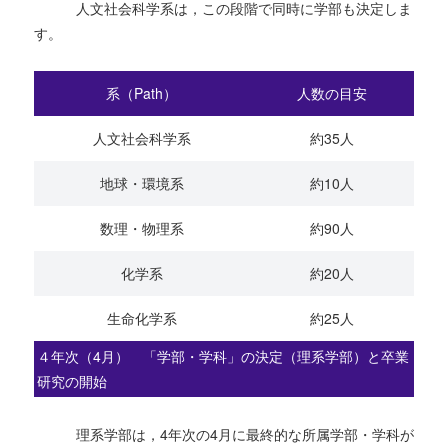
人文社会科学系は，この段階で同時に学部も決定しま
す。
系（Path）
人数の目安
人文社会科学系
約35人
地球・環境系
約10人
数理・物理系
約90人
化学系
約20人
生命化学系
約25人
４年次（4月） 「学部・学科」の決定（理系学部）と卒業
研究の開始
理系学部は，4年次の4月に最終的な所属学部・学科が