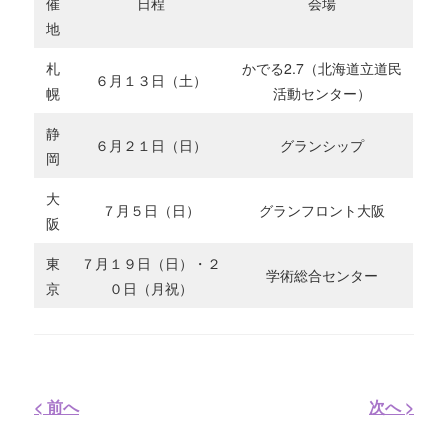
催
日程
会場
地
札
かでる2.7（北海道立道民
６月１３日（土）
幌
活動センター）
静
６月２１日（日）
グランシップ
岡
大
７月５日（日）
グランフロント大阪
阪
東
７月１９日（日）・２
学術総合センター
京
０日（月祝）
< 前へ
次へ >